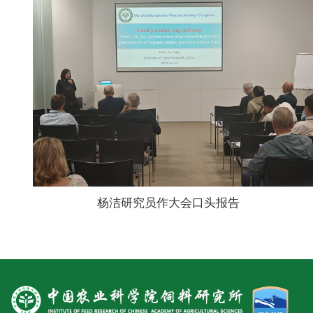
人
才
队
伍
研
究
生
杨洁研究员作大会口头报告
教
育
交
流