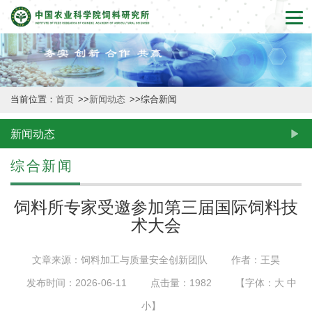
首
页
本
当前位置：
首页
>>
新闻动态
>>
综合新闻
所
概
新闻动态
况
综合新闻
新
饲料所专家受邀参加第三届国际饲料技
闻
术大会
动
文章来源：饲料加工与质量安全创新团队
作者：王昊
态
发布时间：2026-06-11
点击量：
1982
【字体：
大
中
创
小
】