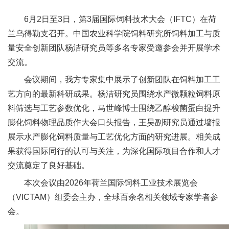
新
6月2日至3日，第3届国际饲料技术大会（IFTC）在荷
团
兰乌得勒支召开。中国农业科学院饲料研究所饲料加工与质
量安全创新团队杨洁研究员等多名专家受邀参会并开展学术
队
交流。
科
会议期间，我方专家集中展示了创新团队在饲料加工工
技
艺方向的最新科研成果。杨洁研究员围绕水产微颗粒饲料原
料筛选与工艺参数优化，马世峰博士围绕乙醇梭菌蛋白提升
平
膨化饲料物理品质作大会口头报告，王昊副研究员通过墙报
台
展示水产膨化饲料质量与工艺优化方面的研究进展。相关成
果获得国际同行的认可与关注，为深化国际项目合作和人才
成
交流奠定了良好基础。
果
本次会议由2026年荷兰国际饲料工业技术展览会
转
（VICTAM）组委会主办，全球百余名相关领域专家学者参
会。
化