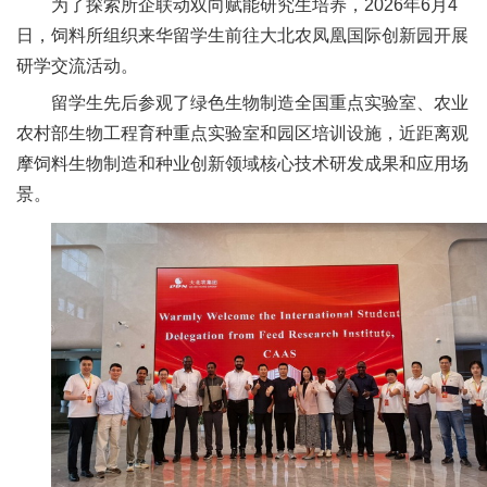
为了探索所企联动双向赋能研究生培养，2026年6月4
新
日，饲料所组织来华留学生前往大北农凤凰国际创新园开展
研学交流活动。
团
留学生先后参观了绿色生物制造全国重点实验室、农业
队
农村部生物工程育种重点实验室和园区培训设施，近距离观
科
摩饲料生物制造和种业创新领域核心技术研发成果和应用场
景。
技
平
台
成
果
转
化