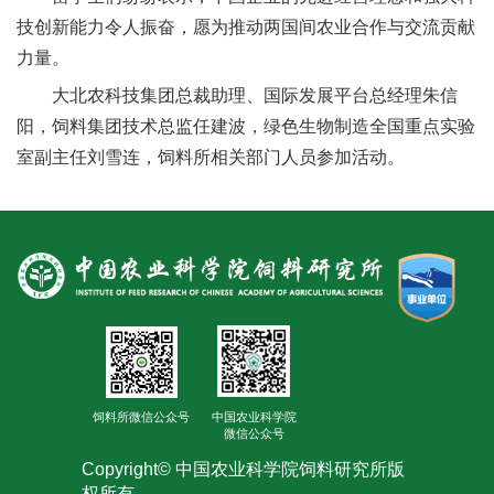
合
技创新能力令人振奋，愿为推动两国间农业合作与交流贡献
作
力量。
大北农科技集团总裁助理、国际发展平台总经理朱信
党
阳，饲料集团技术总监任建波，绿色生物制造全国重点实验
建
室副主任刘雪连，饲料所相关部门人员参加活动。
工
作
饲料所微信公众号
中国农业科学院
微信公众号
Copyright© 中国农业科学院饲料研究所版
权所有