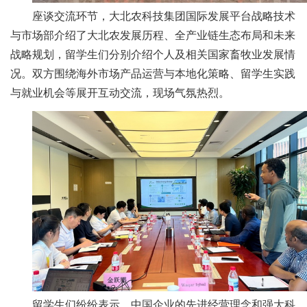
人
座谈交流环节，大北农科技集团国际发展平台战略技术
与市场部介绍了大北农发展历程、全产业链生态布局和未来
才
战略规划，留学生们分别介绍个人及相关国家畜牧业发展情
队
况。双方围绕海外市场产品运营与本地化策略、留学生实践
与就业机会等展开互动交流，现场气氛热烈。
伍
研
究
生
教
育
交
流
留学生们纷纷表示，中国企业的先进经营理念和强大科