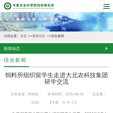
首
页
本
当前位置：
首页
>>
新闻动态
>>
综合新闻
所
概
新闻动态
况
综合新闻
新
饲料所组织留学生走进大北农科技集团
闻
研学交流
动
文章来源：科研处
发布时间：2026-06-06
点击量：
态
2281
【字体：
大
中
小
】
创