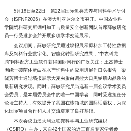
新
5月18日至22日，第22届国际鱼类营养与饲料学术研讨
团
会（ISFNF2026）在澳大利亚达尔文市召开。中国农业科
学院饲料研究所饲料加工与质量安全创新团队首席薛敏研究
队
员一行受邀参会并开展多项学术交流展示。
科
会议期间，薛敏研究员通过墙报展示原料加工特性数据
技
库及饲料行业数字化、智能化转型研究成果，“中农科龙
腾”饲料配方工业软件获得国际同行的广泛关注；王杰博士
平
围绕一碳菌体蛋白在水产饲料中的应用进展作口头报告，梁
台
晓芳博士通过墙报展示大麦虫蛋白调控大口黑鲈肌肉品质的
最新研究发现。同时，薛敏研究员当选新一届会议学术委员
成
会委员，是本届委员会中的唯一中国学者，同时受邀担任分
果
论坛主持人，有效提升了我国在该领域的国际话语权，为深
化国际项目合作和人才交流奠定了良好基础。
转
本次会议由澳大利亚联邦科学与工业研究组织
化
（CSIRO）主办，来自42个国家的近三百名专家学者参