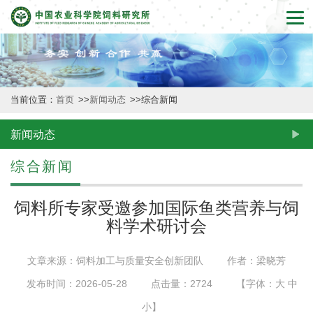
首
页
本
当前位置：
首页
>>
新闻动态
>>
综合新闻
所
概
新闻动态
况
综合新闻
新
饲料所专家受邀参加国际鱼类营养与饲
闻
料学术研讨会
动
文章来源：饲料加工与质量安全创新团队
作者：梁晓芳
态
发布时间：2026-05-28
点击量：
2724
【字体：
大
中
创
小
】