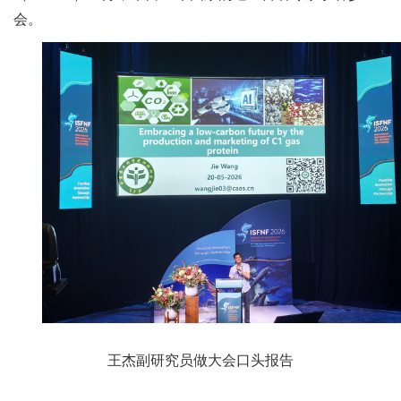
人
会。
才
队
伍
研
究
生
教
育
交
王杰副研究员做大会口头报告
流