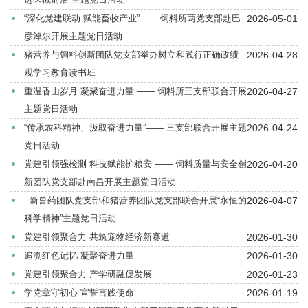
新
2026-05-01
“深化党建联动 赋能畜牧产业”—— 饲料所两党支部赴巴
彦淖尔开展主题党日活动
团
2026-04-28
猪营养与饲料创新团队党支部举办树立和践行正确政绩
队
观学习教育读书班
2026-04-27
重温香山岁月 凝聚奋进力量 —— 饲料所三支部联合开展
科
主题党日活动
技
2026-04-24
“传承农科精神、汲取奋进力量”—— 三支部联合开展主题
党日活动
平
2026-04-20
党建引领强检测 科技赋能护粮安 —— 饲料质量与安全创
台
新团队党支部赴南昌开展主题党日活动
2026-04-07
新兽药团队党支部和猪营养团队党支部联合开展“永恒的
成
科学精神”主题党日活动
果
2026-01-30
党建引领聚合力 共筑宠物经济新赛道
2026-01-30
追溯红色记忆 凝聚奋进力量
转
2026-01-23
党建引领聚合力 产学研融促发展
化
2026-01-19
学党章守初心 宣誓言践使命