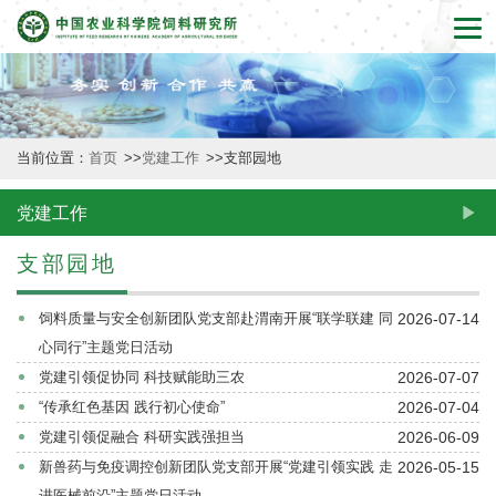
首
页
本
当前位置：
首页
>>
党建工作
>>
支部园地
所
概
党建工作
况
支部园地
新
2026-07-14
饲料质量与安全创新团队党支部赴渭南开展“联学联建 同
闻
心同行”主题党日活动
2026-07-07
党建引领促协同 科技赋能助三农
动
2026-07-04
“传承红色基因 践行初心使命”
态
2026-06-09
党建引领促融合 科研实践强担当
2026-05-15
新兽药与免疫调控创新团队党支部开展“党建引领实践 走
创
进医械前沿”主题党日活动