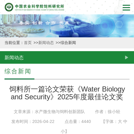
首
页
本
当前位置：
首页
>>
新闻动态
>>
综合新闻
所
概
新闻动态
况
综合新闻
新
饲料所一篇论文荣获《Water Biology
闻
and Security》2025年度最佳论文奖
动
文章来源：水产微生物与饲料创新团队
作者：徐小轻
态
发布时间：2026-04-22
点击量：
4440
【字体：
大
中
创
小
】