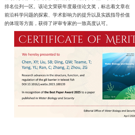
人
排名位列一区。该论文荣获年度最佳论文奖，标志着文章在
前沿科学问题的探索、学术影响力的提升以及实践指导价值
才
的体现等方面，获得了评审专家的一致高度认可。
队
伍
研
究
生
教
育
交
流