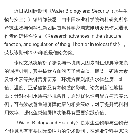
新
近日从国际期刊《Water Biology and Security（水生生
团
物与安全）》编辑部获悉，由中国农业科学院饲料研究所水
产微生物与饲料创新团队首席科学家周志刚研究员作为通讯
队
作者的综述性论文《Research advances in the structure,
科
function, and regulation of the gill barrier in teleost fish》，
荣获该期刊2025年度最佳论文奖。
技
该论文系统解析了摄食与环境两大因素对鱼鳃屏障健康
平
的调控机制，其中摄食方面涵盖了蛋白质、脂类、矿质元素
台
及维生素等关键营养要素；环境方面则聚焦水体盐度、pH
值、温度、亚硝酸盐及有毒物质的影响。论文创新性地提
成
出：针对不同水质与环境条件，通过优化饲料配方与营养比
果
例，可有效改善鱼鳃屏障健康的相关策略，对于提升饲料利
用效率、强化鱼类鳃屏障功能具有重要实践价值。
转
《Water Biology and Security》是水生生物学与生物安
化
全领域具有重要国际影响力的学术期刊，在渔业学科中JCR