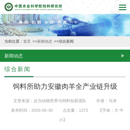
首
页
本
当前位置：
首页
>>
新闻动态
>>
综合新闻
所
概
新闻动态
况
综合新闻
新
饲料所助力安徽肉羊全产业链升级
闻
文章来源：反刍动物营养与饲料创新团队
作者：马涛
动
发布时间：2026-06-30
点击量：
1372
【字体：
大
中
态
小
】
创