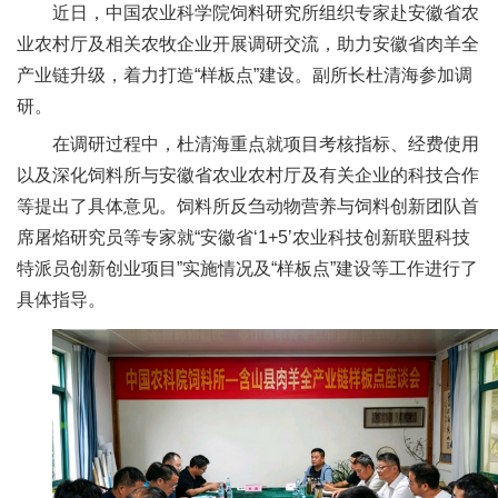
近日，中国农业科学院饲料研究所组织专家赴安徽省农
新
业农村厅及相关农牧企业开展调研交流，助力安徽省肉羊全
团
产业链升级，着力打造“样板点”建设。副所长杜清海参加调
研。
队
在调研过程中，杜清海重点就项目考核指标、经费使用
科
以及深化饲料所与安徽省农业农村厅及有关企业的科技合作
技
等提出了具体意见。饲料所反刍动物营养与饲料创新团队首
席屠焰研究员等专家就“安徽省‘1+5’农业科技创新联盟科技
平
特派员创新创业项目”实施情况及“样板点”建设等工作进行了
台
具体指导。
成
果
转
化