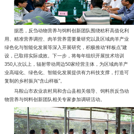
人
才
队
据悉，反刍动物营养与饲料创新团队围绕秸秆高值化利
用、精准营养调控、肉羊营养需要量研究以及区域肉羊产业
伍
绿色化与智能化发展等深入开展研究，积极推动“样板点”建
研
设，已取得实际成效。下一步，将每年组织开展技术培训
350人次以上，辐射带动周边50家经营主体，为区域肉羊产
究
业高端化、绿色化、智能化发展提供有力科技支撑，打造可
生
复制的乡村振兴“含山样板”。
教
马鞍山市农业农村局和含山县相关领导、饲料所反刍动
物营养与饲料创新团队相关专家参加调研活动。
育
交
流