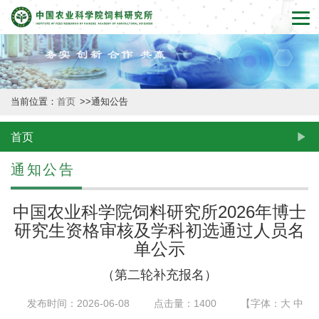
首
页
本
当前位置：
首页
>>
通知公告
所
概
首页
况
通知公告
新
中国农业科学院饲料研究所2026年博士
闻
研究生资格审核及学科初选通过人员名
单公示
动
（第二轮补充报名）
态
发布时间：2026-06-08
点击量：
1400
【字体：
大
中
创