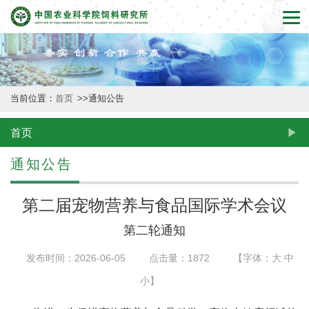
首
页
本
当前位置：
首页
>>
通知公告
所
概
首页
况
通知公告
新
第二届宠物营养与食品国际学术会议
闻
第二轮通知
动
发布时间：2026-06-05
点击量：
1872
【字体：
大
中
态
小
】
创