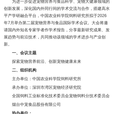
为进一步促进宠物营养与食品科学、宠物大健康领域的
新
创新发展，深化国内外同行间的学术交流与合作，搭建高水
平产学研融合平台，中国农业科学院饲料研究所拟于2026
团
年7月举办第二届宠物营养与食品国际学术会议。大会将邀
队
请国内外知名专家学者作学术报告，分享最新研究成果、发
科
展趋势与前沿技术，共同推动该领域的学术进步与产业创
新。
技
一、会议主题
平
探索宠物营养前沿、创新宠物健康未来
台
二、组织机构
成
主办单位：中国农业科学院饲料研究所
承办单位：深圳市湾区宠物经济研究院
果
全国饲料工业标准化技术委员会宠物饲料
分技术委员会
转
烟台中宠食品股份有限公司
化
协办单位：