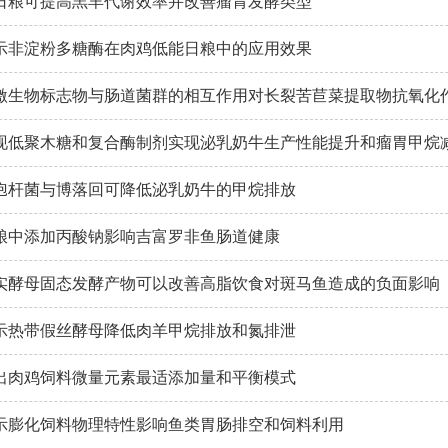
日粮可提高羔羊代谢效率并改善瘤胃发酵类型
示非淀粉多糖酶在肉鸡低能日粮中的应用效果
激生物标志物与肠道菌群的相互作用对长裂苦苣菜提取物抗氧化
现低聚木糖和复合酶制剂实现泌乳奶牛生产性能提升和瘤胃甲烷
孢杆菌与博落回可降低泌乳奶牛的甲烷排放
粮中添加丙酸钠影响吉富罗非鱼肠道健康
实酵母固态发酵产物可以改善高脂饮食对斑马鱼造成的负面影响
示热带假丝酵母降低肉羊甲烷排放和氮排泄
出肉鸡饲料微量元素最适添加量和平衡模式
示膨化饲料物理特性影响鱼类胃肠排空和饲料利用