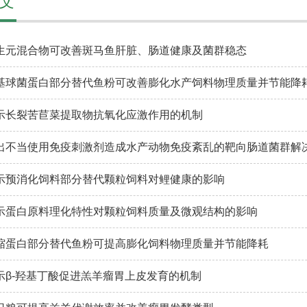
文
生元混合物可改善斑马鱼肝脏、肠道健康及菌群稳态
基球菌蛋白部分替代鱼粉可改善膨化水产饲料物理质量并节能降
示长裂苦苣菜提取物抗氧化应激作用的机制
出不当使用免疫刺激剂造成水产动物免疫紊乱的靶向肠道菌群解
示预消化饲料部分替代颗粒饲料对鲤健康的影响
示蛋白原料理化特性对颗粒饲料质量及微观结构的影响
缩蛋白部分替代鱼粉可提高膨化饲料物理质量并节能降耗
示β-羟基丁酸促进羔羊瘤胃上皮发育的机制