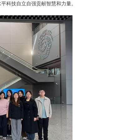
水平科技自立自强贡献智慧和力量。