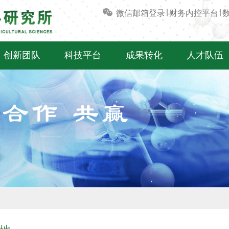
微信
邮箱登录
∣
财务内控平台
∣
创新团队
科技平台
成果转化
人才队伍