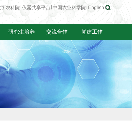
数字农科院
∣
仪器共享平台
∣
中国农业科学院
∣
English
研究生培养
交流合作
党建工作