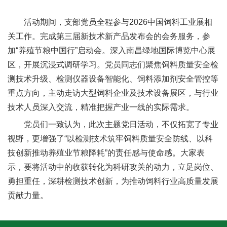
人
活动期间，支部党员全程参与2026中国饲料工业展相
才
关工作。完成第三届新技术新产品发布会的会务服务，参
队
加“养殖节粮中国行”启动会。深入南昌绿地国际博览中心展
区，开展沉浸式调研学习。党员同志们聚焦饲料质量安全检
伍
测技术升级、检测仪器设备智能化、饲料添加剂安全管控等
研
重点方向，主动走访大型饲料企业及技术设备展区，与行业
技术人员深入交流，精准把握产业一线的实际需求。
究
党员们一致认为，此次主题党日活动，不仅拓宽了专业
生
视野，更增强了“以检测技术筑牢饲料质量安全防线、以科
教
技创新推动养殖业节粮降耗”的责任感与使命感。大家表
示，要将活动中的收获转化为科研攻关的动力，立足岗位、
育
勇担重任，深耕检测技术创新，为推动饲料行业高质量发展
交
贡献力量。
流