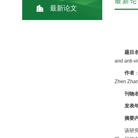
最新论
最新论文
题目
and anti-vi
作者
：
Zhen Zhan
刊物
发表
摘要
该研