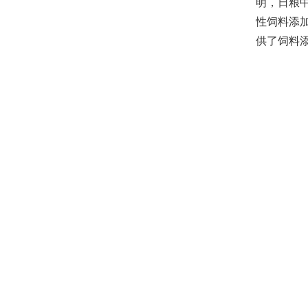
明，日粮中
性饲料添
供了饲料