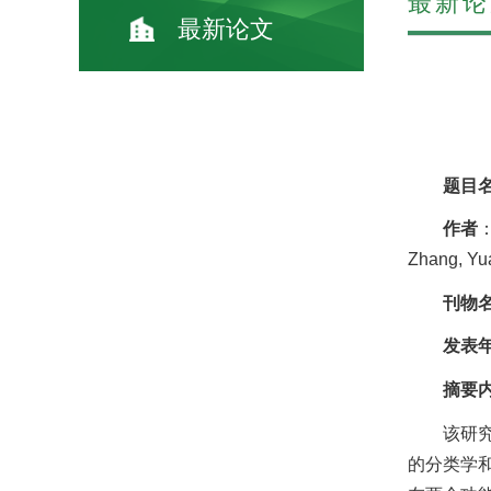
最新论
最新论文
题目
作者
：
Zhang, Yu
刊物
发表
摘要
该研
的分类学