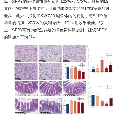
算，SFPY的最佳添加量分别为3.02‰和2.72‰。鲤鱼的肠
人
道微生物群被正向调控，肠道功能群2/功能群1在3‰添加时
才
最高；此外，抑制了SVCV在鲤鱼体内的复制，随SFPY添
加量的增加，SVCV的复制降低，4‰应用效果最佳。综
队
上，SFPY可作为鲤鱼养殖的绿色饲料添加剂，建议SFPY
伍
的添加水平为3‰。
研
究
生
教
育
交
流