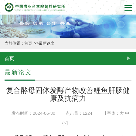
首
页
本
当前位置：
首页
>>
最新论文
所
概
首页
况
最新论文
新
复合酵母固体发酵产物改善鲤鱼肝肠健
闻
康及抗病力
动
发布时间：2024-06-30
点击量：
1224
【字体：
大
中
态
小
】
创