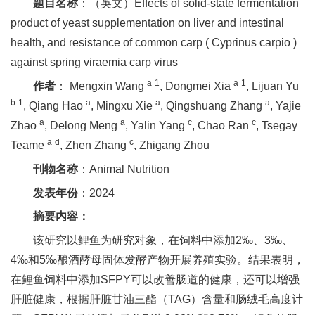
题目名称
：（英文）Effects of solid-state fermentation
新
product of yeast supplementation on liver and intestinal
health, and resistance of common carp ( Cyprinus carpio )
团
against spring viraemia carp virus
队
a
1
a
1
作者
： Mengxin Wang
, Dongmei Xia
, Lijuan Yu
科
b
1
a
a
a
, Qiang Hao
, Mingxu Xie
, Qingshuang Zhang
, Yajie
a
a
c
c
Zhao
, Delong Meng
, Yalin Yang
, Chao Ran
, Tsegay
技
a
d
c
Teame
, Zhen Zhang
, Zhigang Zhou
平
刊物名称
：Animal Nutrition
台
发表年份
：2024
成
摘要内容：
该研究以鲤鱼为研究对象，在饲料中添加2‰、3‰、
果
4‰和5‰酿酒酵母固体发酵产物开展养殖实验。结果表明，
转
在鲤鱼饲料中添加SFPY可以改善肠道的健康，还可以增强
化
肝脏健康，根据肝脏甘油三酯（TAG）含量和肠绒毛高度计