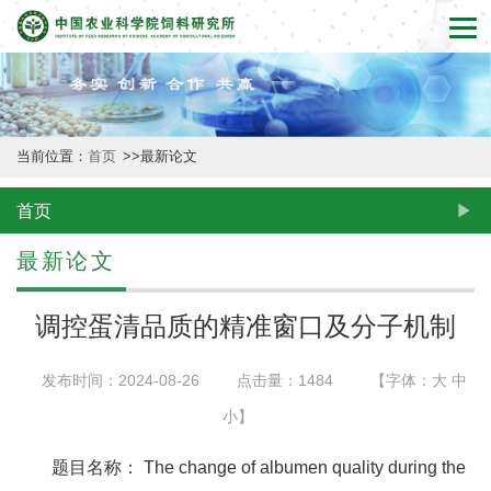
首
页
本
当前位置：
首页
>>
最新论文
所
概
首页
况
最新论文
新
调控蛋清品质的精准窗口及分子机制
闻
发布时间：2024-08-26
点击量：
1484
【字体：
大
中
动
小
】
态
题目名称： The change of albumen quality during the
创