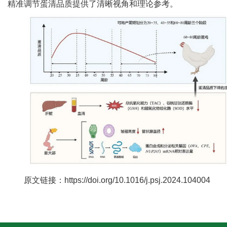
精准调节蛋清品质提供了清晰视角和理论参考。
人
才
队
伍
研
究
生
教
育
原文链接：https://doi.org/10.1016/j.psj.2024.104004
交
流