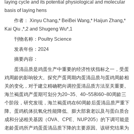
laying cycle and its potential physiological and molecular
新
basis of laying hens
团
作者： Xinyu Chang,* BeiBei Wang,* Haijun Zhang,*
Kai Qiu ,*,2 and Shugeng Wu*,1
队
刊物名称：Poultry Science
科
发表年份：2024
技
摘要内容：
平
蛋清品质是鸡蛋生产中重要的经济性状指标之一，受蛋
鸡周龄的影响较大。探究产蛋周期内蛋清品质与蛋鸡周龄相
台
关的变化，对于建立精确靶向调控蛋清品质方法至关重要。
成
海兰褐蛋鸡产蛋期可划分为20~35、40~55和60~80周龄三
个阶段，研究发现，海兰褐蛋鸡在60周龄后蛋清品质严重下
果
降。蛋鸡机体抗氧化性能降低、膨大部衰老以及与蛋白质合
转
成和分泌相关基因（OVA、CPE、NUP205）的下调可能是
化
老龄蛋鸡所产鸡蛋蛋清品质下降的主要原因。该研究结果为