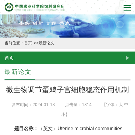
首
页
本
当前位置：
首页
>>
最新论文
所
概
首页
况
最新论文
新
微生物调节蛋鸡子宫细胞稳态作用机制
闻
发布时间：2024-01-18
点击量：
1314
【字体：
大
中
动
小
】
态
题目名称：
（英文）Uterine microbial communities
创