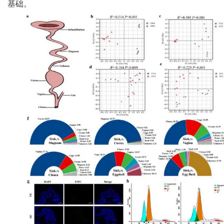
基础。
人
才
队
伍
研
究
生
教
育
交
流