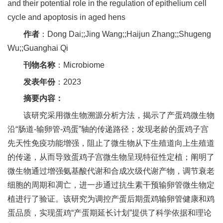
and their potential role in the regulation of epithelium cell
新
cycle and apoptosis in aged hens
团
作者
：Dong Dai;;Jing Wang;;Haijun Zhang;;Shugeng
Wu;;Guanghai Qi
队
刊物名称
：Microbiome
科
发表年份
：2023
技
摘要内容：
平
该研究采用微生物溯源分析方法，揭示了产蛋鸡微生物
沿“肠道-输卵管-鸡蛋”轴的传递路径；发现老龄的蛋鸡子宫
台
先天性免疫功能增强，阻止了微生物从下生殖道向上生殖道
成
的传递，从而导致蛋鸡子宫微生物呈现特征性定植；阐明了
微生物通过增强氨基酸代谢和合成次级代谢产物，调节衰老
果
细胞的周期和凋亡，进一步通过抗生素干预输卵管微生物定
转
植进行了验证。该研究为调控产蛋后期蛋鸡输卵管健康和鸡
化
蛋品质，实现蛋鸡“产蛋期延长计划”提供了科学依据和理论