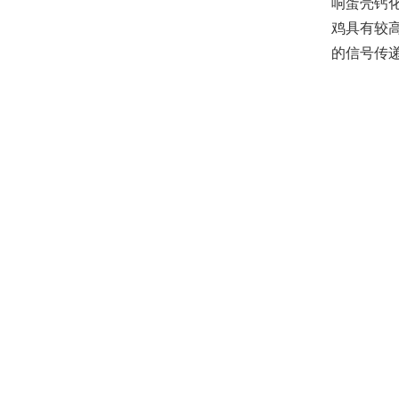
响蛋壳钙
鸡具有较高
的信号传