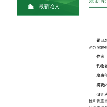
最新论
最新论文
题目
with highe
作者
：
刊物
发表
摘要
研究
性和骨重