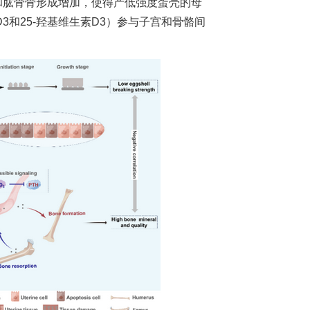
和肱骨骨形成增加，使得产低强度蛋壳的母
3和25-羟基维生素D3）参与子宫和骨骼间