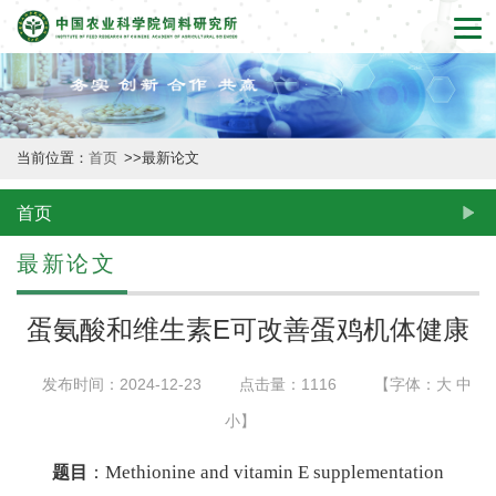
首
页
本
当前位置：
首页
>>
最新论文
所
概
首页
况
最新论文
新
蛋氨酸和维生素E可改善蛋鸡机体健康
闻
发布时间：2024-12-23
点击量：
1116
【字体：
大
中
动
小
】
态
Methionine and vitamin E supplementation
题目
：
创