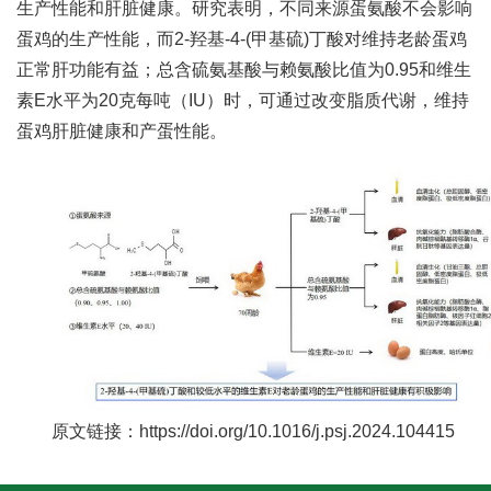
生产性能和肝脏健康。研究表明，不同来源蛋氨酸不会影响
人
蛋鸡的生产性能，而2-羟基-4-(甲基硫)丁酸对维持老龄蛋鸡
才
正常肝功能有益；总含硫氨基酸与赖氨酸比值为0.95和维生
素E水平为20克每吨（IU）时，可通过改变脂质代谢，维持
队
蛋鸡肝脏健康和产蛋性能。
伍
研
究
生
教
育
交
原文链接：https://doi.org/10.1016/j.psj.2024.104415
流