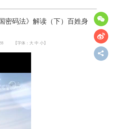
民共和国密码法》解读（下）百姓身
28
【字体：
大
中
小
】