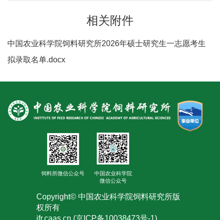
人
相关附件
才
中国农业科学院饲料研究所2026年硕士研究生一志愿考生
队
拟录取名单.docx
伍
研
究
生
教
育
饲料所微信公众号
中国农业科学院
微信公众号
交
Copyright© 中国农业科学院饲料研究所版
流
权所有
ifr.caas.cn (京ICP备10038473号-1)