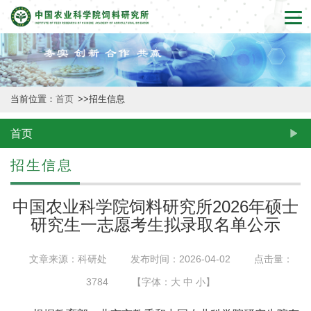
首
页
本
当前位置：
首页
>>
招生信息
所
概
首页
况
招生信息
新
中国农业科学院饲料研究所2026年硕士
闻
研究生一志愿考生拟录取名单公示
动
文章来源：科研处
发布时间：2026-04-02
点击量：
态
3784
【字体：
大
中
小
】
创