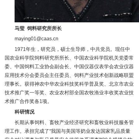
人
才
马莹 饲料研究所所长
队
maying01@caas.cn
伍
1971年生，研究员，硕士生导师，中共党员。现任中
研
国农业科学院饲料研究所所长、中国农业科学院机关党委常
委、中国饲料工业协会副会长、中国仪器仪表学会农业仪器
究
应用技术分会委员会主任委员、饲料产业技术创新战略联盟
生
理事长。获得神农中华农业科技奖科学普及奖、北京市农业
教
技术推广奖一等奖、农业农村部全国农牧渔业丰收奖农业技
术推广合作奖各1项。
育
科研情况
交
长期从事饲料、畜牧产业经济研究和畜牧业科技服务管
流
理工作。承担完成了“我国与美国等奶业发达国家乳品质量