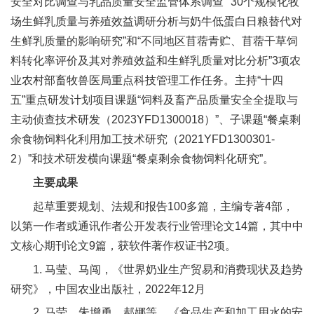
安全对比调查与乳品质量安全监管体系调查”“30个规模化牧
合
场生鲜乳质量与养殖效益调研分析与奶牛低蛋白日粮替代对
作
生鲜乳质量的影响研究”和“不同地区苜蓿青贮、苜蓿干草饲
料转化率评价及其对养殖效益和生鲜乳质量对比分析”3项农
党
业农村部畜牧兽医局重点科技管理工作任务。主持“十四
建
五”重点研发计划项目课题“饲料及畜产品质量安全全提取与
主动侦查技术研发（2023YFD1300018）”、子课题“餐桌剩
工
余食物饲料化利用加工技术研究（2021YFD1300301-
作
2）”和技术研发横向课题“餐桌剩余食物饲料化研究”。
主要成果
起草重要规划、法规和报告100多篇，主编专著4部，
以第一作者或通讯作者公开发表行业管理论文14篇，其中中
文核心期刊论文9篇，获软件著作权证书2项。
1. 马莹、马闯，《世界奶业生产贸易和消费现状及趋势
研究》，中国农业出版社，2022年12月
2. 马莹、朱增勇、郝娜等，《食品生产和加工用水的安