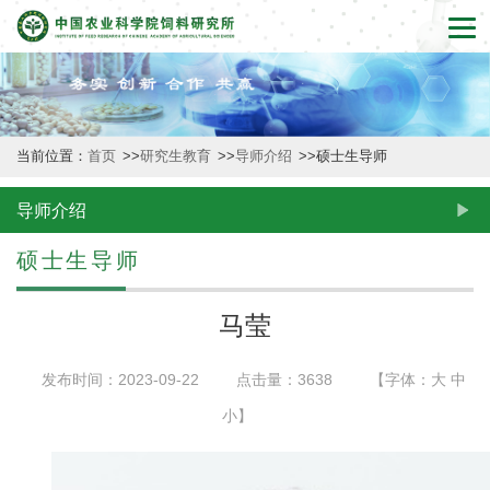
首
页
本
当前位置：
首页
>>
研究生教育
>>
导师介绍
>>
硕士生导师
所
概
导师介绍
况
硕士生导师
新
马莹
闻
发布时间：2023-09-22
点击量：
3638
【字体：
大
中
动
小
】
态
创