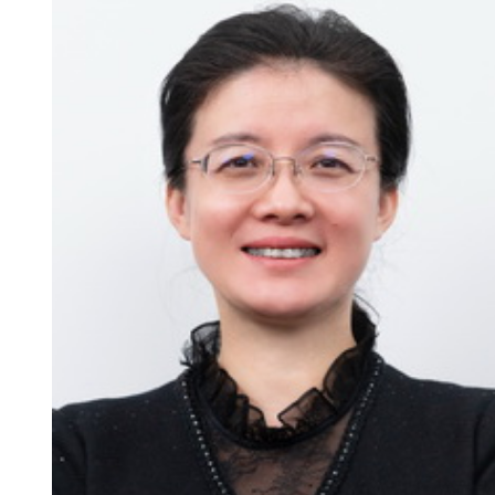
新
团
队
科
技
平
台
成
果
转
化