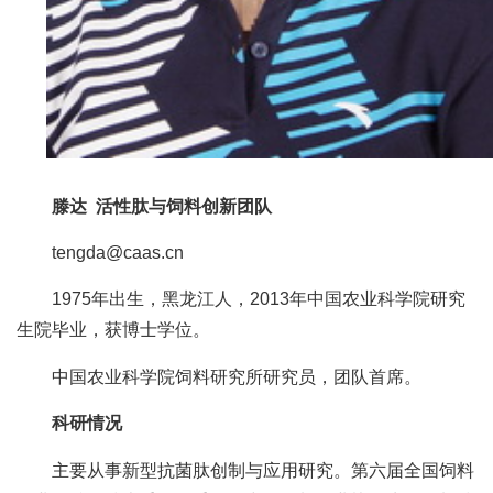
人
才
队
伍
研
滕达 活性肽与饲料创新团队
究
tengda@caas.cn
生
1975年出生，黑龙江人，2013年中国农业科学院研究
教
生院毕业，获博士学位。
育
中国农业科学院饲料研究所研究员，团队首席。
交
科研情况
流
主要从事新型抗菌肽创制与应用研究。第六届全国饲料