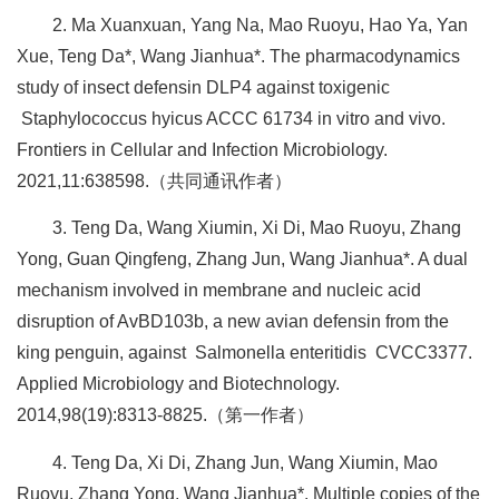
2. Ma Xuanxuan, Yang Na, Mao Ruoyu, Hao Ya, Yan
Xue, Teng Da*, Wang Jianhua*. The pharmacodynamics
study of insect defensin DLP4 against toxigenic
Staphylococcus hyicus ACCC 61734 in vitro and vivo.
Frontiers in Cellular and Infection Microbiology.
2021,11:638598.（共同通讯作者）
3. Teng Da, Wang Xiumin, Xi Di, Mao Ruoyu, Zhang
Yong, Guan Qingfeng, Zhang Jun, Wang Jianhua*. A dual
mechanism involved in membrane and nucleic acid
disruption of AvBD103b, a new avian defensin from the
king penguin, against Salmonella enteritidis CVCC3377.
Applied Microbiology and Biotechnology.
2014,98(19):8313-8825.（第一作者）
4. Teng Da, Xi Di, Zhang Jun, Wang Xiumin, Mao
Ruoyu, Zhang Yong, Wang Jianhua*. Multiple copies of the