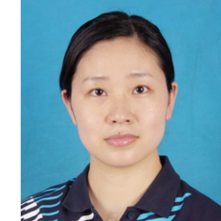
新
团
队
科
技
平
台
成
果
转
化