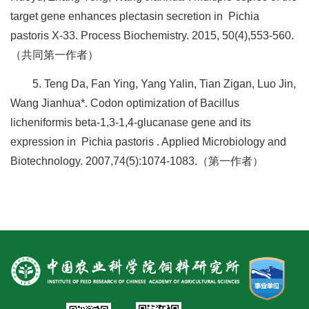
target gene enhances plectasin secretion in Pichia
pastoris X-33. Process Biochemistry. 2015, 50(4),553-560.
（共同第一作者）
5. Teng Da, Fan Ying, Yang Yalin, Tian Zigan, Luo Jin,
Wang Jianhua*. Codon optimization of Bacillus
licheniformis beta-1,3-1,4-glucanase gene and its
expression in Pichia pastoris . Applied Microbiology and
Biotechnology. 2007,74(5):1074-1083.（第一作者）