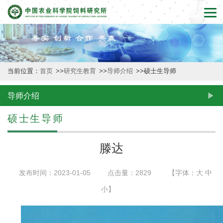
首
页
本
当前位置：
首页
>>
研究生教育
>>
导师介绍
>>
硕士生导师
所
概
导师介绍
况
硕士生导师
新
滕达
闻
发布时间：2023-01-05
点击量：
2829
【字体：
大
中
动
小
】
态
创