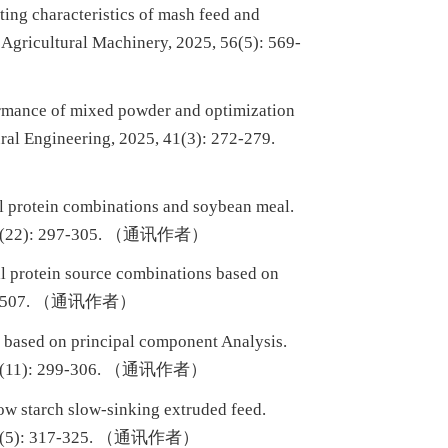
eting characteristics of mash feed and
 Agricultural Machinery, 2025, 56(5): 569-
formance of mixed powder and optimization
ural Engineering, 2025, 41(3): 272-279.
eal protein combinations and soybean meal.
24, 40(22): 297-305. （通讯作者）
al protein source combinations based on
1499-1507. （通讯作者）
s based on principal component Analysis.
24, 40(11): 299-306. （通讯作者）
low starch slow-sinking extruded feed.
24, 40(5): 317-325. （通讯作者）