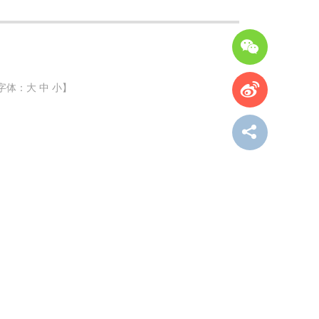
字体：
大
中
小
】