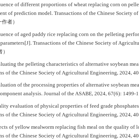
fluence of different proportions of wheat replacing corn on pell
ent of prediction model. Transactions of the Chinese Society of
第一作者）
fluence of aged paddy rice replacing corn on the pelleting per
 parameters[J]. Transactions of the Chinese Society of Agricult
者）
aluating the pelleting characteristics of alternative soybean m
ons of the Chinese Society of Agricultural Engineering, 20
aluation of the processing properties of alternative soybean me
 component analysis. Journal of the ASABE, 2024, 67(6): 
ality evaluation of physical properties of feed grade phosphate
ons of the Chinese Society of Agricultural Engineering, 20
fects of yellow mealworm replacing fish meal on the quality of 
ons of the Chinese Society of Agricultural Engineering, 20