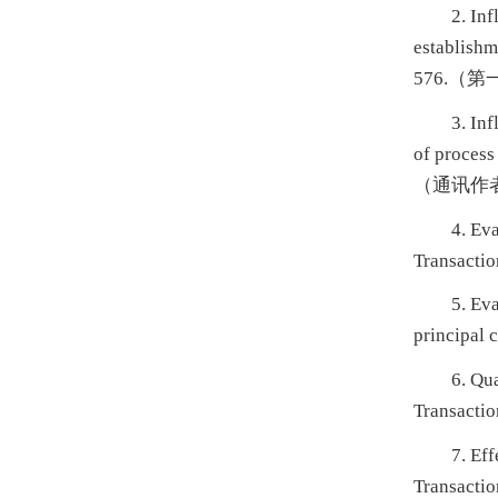
2. In
establishm
576.（
3. In
of process
（通讯作
4. Ev
Transacti
5. Ev
principal
6. Qu
Transacti
7. Ef
Transacti