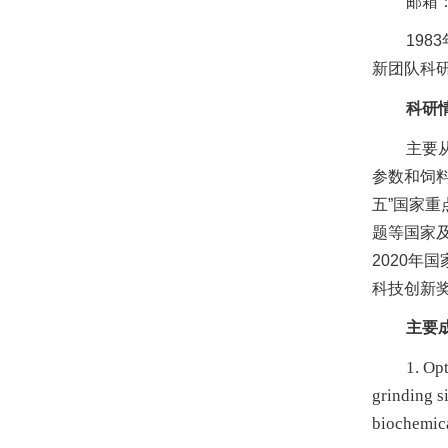
邮箱：y
19
新团队科
科研
主要
参数和饲
五”国家
题等国家及
2020
科技创新
主要
1. Op
grinding s
biochemic