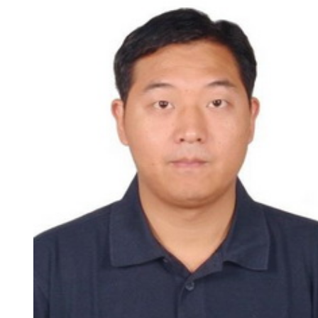
新
团
队
科
技
平
台
成
果
转
化