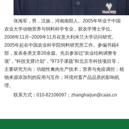
人
才
张海军，男，汉族，河南南阳人。2005年毕业于中国
队
农业大学动物营养与饲料科学专业，获农学博士学位。
2008年11月~2009年11月在意大利米兰大学访问研究。
伍
2005年起在中国农业科学院饲料研究所工作。参编书籍4
研
部，发表各类文章20余篇。先后参加过“农业结构调整专
项”，“科技支撑计划”，“973子课题”和北京市科技项目等，
究
主要研究方向：功能性禽肉生产技术；营养与免疫调控；植
生
物来源添加剂的应用与互作；环境对畜产品品质的影响机
理。
教
联系方式：010-82106097；zhanghaijun@caas.cn
育
交
流