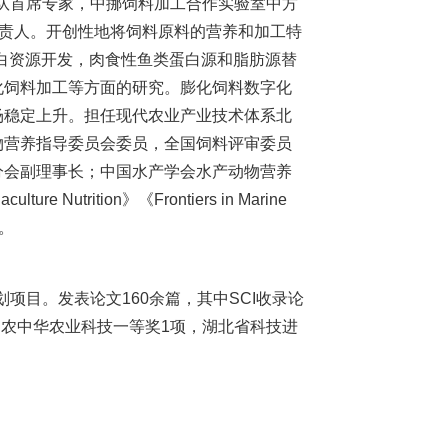
队首席专家，中挪饲料加工合作实验室中方
负责人。开创性地将饲料原料的营养和加工特
白资源开发，肉食性鱼类蛋白源和脂肪源替
化饲料加工等方面的研究。膨化饲料数字化
场稳定上升。担任现代农业产业技术体系北
物营养指导委员会委员，全国饲料评审委员
分会副理事长；中国水产学会水产动物营养
ition》《Frontiers in Marine
。
划项目。发表论文160余篇，其中SCI收录论
神农中华农业科技一等奖1项，湖北省科技进