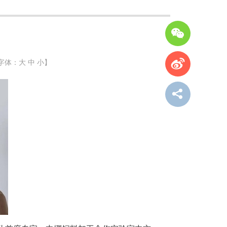
字体：
大
中
小
】