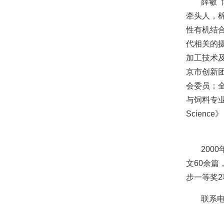
薛敏
牵头人，
性有机结
代相关的
加工技术
京市创新
会委员；
与饲料专业委
Scien
200
文60余
步一等奖2
联系电话