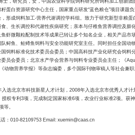
 博士，研究员，女，中国农业科学院饲料研究所饲料加工创新团
棉籽蛋白资源研究中心主任，国家重点研发“蓝色粮仓”项目课题
合，形成饲料加工-营养代谢调控学科组。致力于研究新型非粮蛋
摄食、生长调控和代谢性疾病研究；亲本与仔稚鱼营养调控及膨
及鱼虾微颗粒配制技术等成果已转让多个知名企业，相关产品市
团队鲟鱼、鲑鳟鱼饲料与安全功能研究室主任。同时担任全国动
全国饲料标准化技术委员会委员；中国高科技产业化研究会饲料
员会委员；北京水产学会营养与饲料专业委员会主任；《Aquaculture Nutr
ce》《动物营养学报》等杂志编委，多个国际刊物审稿人等社会兼职
0年入选北京市科技新星人才计划，2008年入选北京市优秀人才计
篇，授权专利3项，完成制定国家标准6项，农业行业标准2项。获
项等。
：010-82109753 Email: xuemin@caas.cn