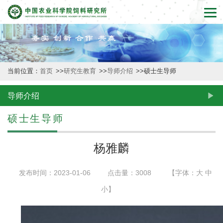
首
页
本
当前位置：
首页
>>
研究生教育
>>
导师介绍
>>
硕士生导师
所
概
导师介绍
况
硕士生导师
新
杨雅麟
闻
发布时间：2023-01-06
点击量：
3008
【字体：
大
中
动
小
】
态
创