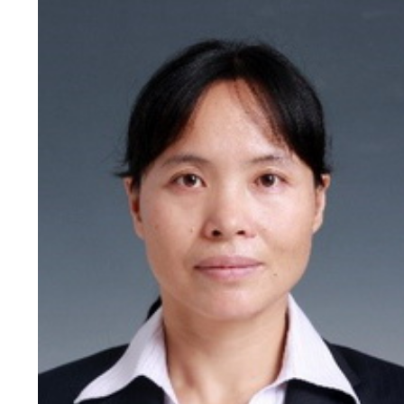
新
团
队
科
技
平
台
成
果
转
化