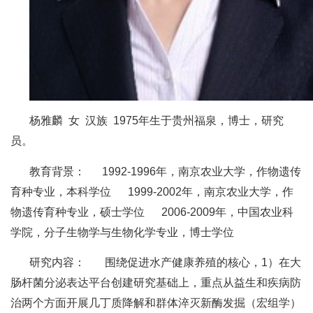
人
才
队
伍
杨雅麟 女 汉族 1975年生于贵州福泉，博士，研究
研
员。
究
教育背景： 1992-1996年，南京农业大学，作物遗传
生
育种专业，本科学位 1999-2002年，南京农业大学，作
教
物遗传育种专业，硕士学位 2006-2009年，中国农业科
学院，分子生物学与生物化学专业，博士学位
育
研究内容： 围绕促进水产健康养殖的核心，1）在大
交
肠杆菌分泌表达平台创建研究基础上，重点从益生和疾病防
流
治两个方面开展几丁质降解和群体淬灭新酶发掘（宏组学）