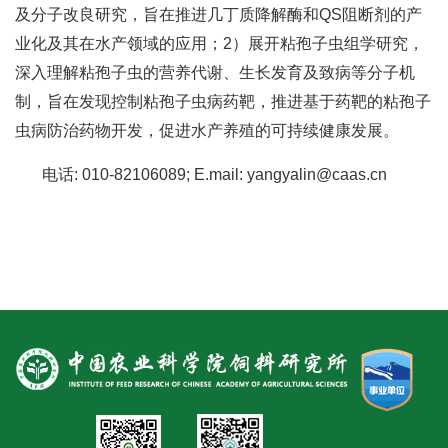
合
及分子改良研究，旨在推进几丁质降解酶和QS阻断剂的产
业化及其在水产领域的应用；2）展开粘孢子虫组学研究，
作
深入理解粘孢子虫的营养代谢、生长发育及致病等分子机
党
制，旨在发现控制粘孢子虫病药靶，推进基于药靶的粘孢子
虫病防治药物开发，促进水产养殖的可持续健康发展。
建
工
电话: 010-82106089; E.mail: yangyalin@caas.cn
作