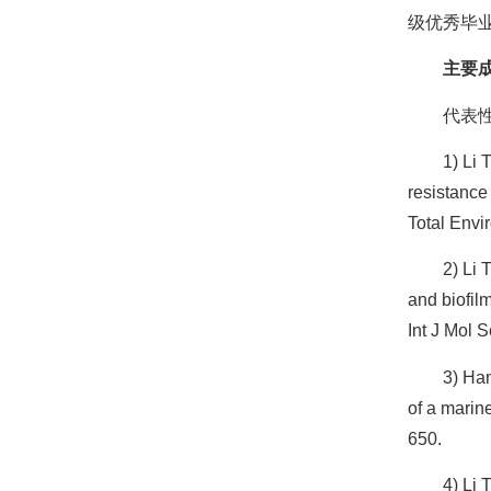
级优秀毕
主要
代表性
1) Li 
resistance
Total Envi
2) Li 
and biofil
Int J Mol S
3) Ha
of a marin
650.
4) Li 