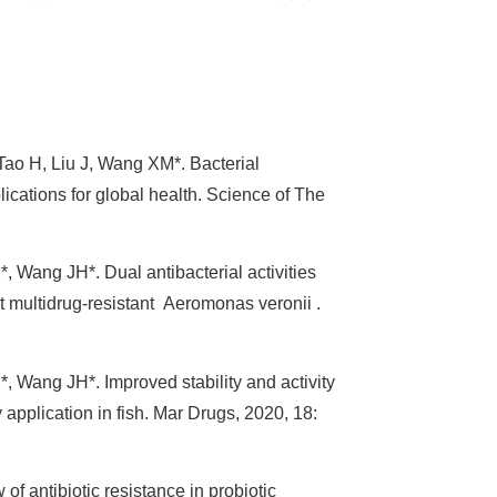
ao H, Liu J, Wang XM*. Bacterial
lications for global health. Science of The
Wang JH*. Dual antibacterial activities
t multidrug-resistant Aeromonas veronii .
 Wang JH*. Improved stability and activity
application in fish. Mar Drugs, 2020, 18:
f antibiotic resistance in probiotic