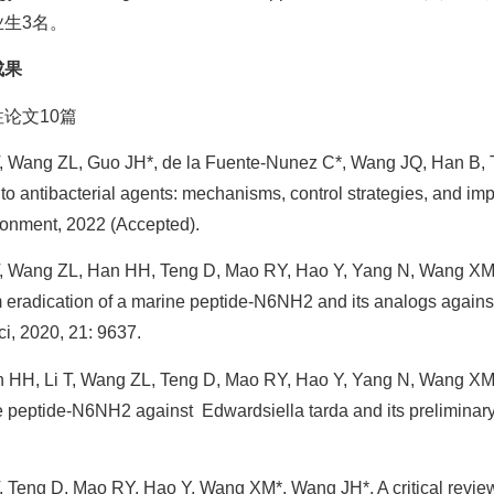
业生3名。
成果
论文10篇
T, Wang ZL, Guo JH*, de la Fuente-Nunez C*, Wang JQ, Han B, T
 to antibacterial agents: mechanisms, control strategies, and imp
ronment, 2022 (Accepted).
T, Wang ZL, Han HH, Teng D, Mao RY, Hao Y, Yang N, Wang XM*, 
m eradication of a marine peptide-N6NH2 and its analogs agains
ci, 2020, 21: 9637.
n HH, Li T, Wang ZL, Teng D, Mao RY, Hao Y, Yang N, Wang XM*,
e peptide-N6NH2 against Edwardsiella tarda and its preliminary 
T, Teng D, Mao RY, Hao Y, Wang XM*, Wang JH*. A critical review o