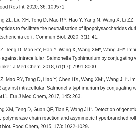
Food Res Int, 2020, 36: 109571.
ng ZL, Liu XH, Teng D, Mao RY, Hao Y, Yang N, Wang X, Li ZZ
ptides to facilitate the neutralisation of lipopolysaccharides dur
Escherichia coli . Commun Biol, 2020, 3(1): 41.
ZZ, Teng D, Mao RY, Hao Y, Wang X, Wang XM*, Wang JH*. Improv
 against intracellular Salmonella Typhimurium by conjugating wi
linker. J Med Chem, 2018, 61(17): 7991-8000.
ZZ, Mao RY, Teng D, Hao Y, Chen HX, Wang XM*, Wang JH*. Impro
 against intracellular Salmonella typhimurium by conjugating wi
t11. Eur J Med Chem, 2017, 145: 263.
g XM, Teng D, Guan QF, Tian F, Wang JH*. Detection of genetic
 polymerase chain reaction and asymmetric hyperbranched rolli
t blot. Food Chem, 2015, 173: 1022-1029.