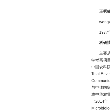
王秀
wangx
19
科研
主要
学考察项
中国农科院
Total Env
Communi
与申请国家
农中华农业
（2014年，
Microbi