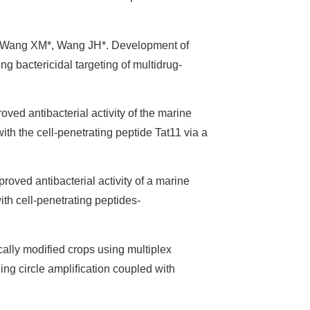
, Wang XM*, Wang JH*. Development of
ing bactericidal targeting of multidrug-
ed antibacterial activity of the marine
th the cell-penetrating peptide Tat11 via a
ved antibacterial activity of a marine
th cell-penetrating peptides-
ally modified crops using multiplex
ng circle ampliﬁcation coupled with