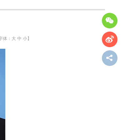
字体：
大
中
小
】