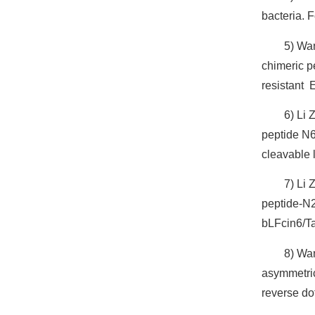
bacteria. 
5) Wa
chimeric pe
resistant 
6) Li 
peptide N6
cleavable 
7) Li 
peptide-N2
bLFcin6/Ta
8) Wan
asymmetric
reverse do