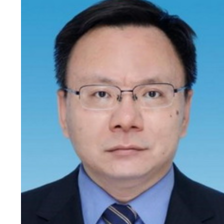
新
团
队
科
技
平
台
成
果
转
化