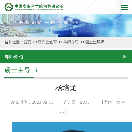
首
页
本
当前位置：
首页
>>
研究生教育
>>
导师介绍
>>
硕士生导师
所
概
导师介绍
况
硕士生导师
新
杨培龙
闻
发布时间：2023-01-05
点击量：
2805
【字体：
大
中
动
小
】
态
创