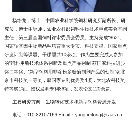
人
才
杨培龙，博士，中国农业科学院饲料研究所副所长、研
队
究员，博士生导师，农业农村部饲料生物技术重点实验室副
主任，第三届全国饲料评审委员会委员。主持完成“863”、
伍
国家转基因生物新品种培育重大专项、科技支撑、国家重点
研
研发计划等课题、子课题共10余项。作为主要完成人参加
的“饲料用酶技术体系创新及重点产品创制”获国家科技进步
究
奖二等奖、“新型饲料用非淀粉多糖酶制剂产品的创制”获北
生
京市科技奖一等奖，获国家专利优秀奖4项，大北农科技奖
教
特等奖1项。授权发明专利86项，发表论文120余篇。
育
主要研究方向：生物转化技术和新型饲料资源开发
交
电话：010-82107166,Email：yangpeilong@caas.cn
流