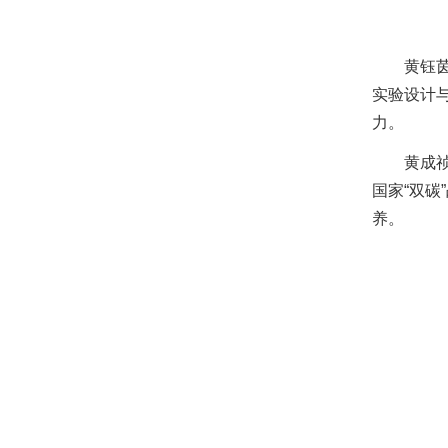
黄钰
实验设计
力。
黄成
国家“双
养。