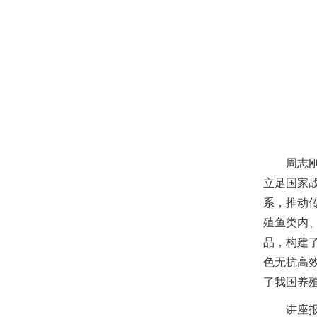
周志
立足国家
系，推动
殖鱼类内
品，构建
色无抗高
了我国养
讲座