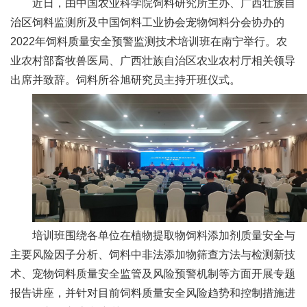
近日，由中国农业科学院饲料研究所主办、广西壮族自
新
治区饲料监测所及中国饲料工业协会宠物饲料分会协办的
2022年饲料质量安全预警监测技术培训班在南宁举行。农
团
业农村部畜牧兽医局、广西壮族自治区农业农村厅相关领导
队
出席并致辞。饲料所谷旭研究员主持开班仪式。
科
技
平
台
成
培训班围绕各单位在植物提取物饲料添加剂质量安全与
果
主要风险因子分析、饲料中非法添加物筛查方法与检测新技
转
术、宠物饲料质量安全监管及风险预警机制等方面开展专题
化
报告讲座，并针对目前饲料质量安全风险趋势和控制措施进