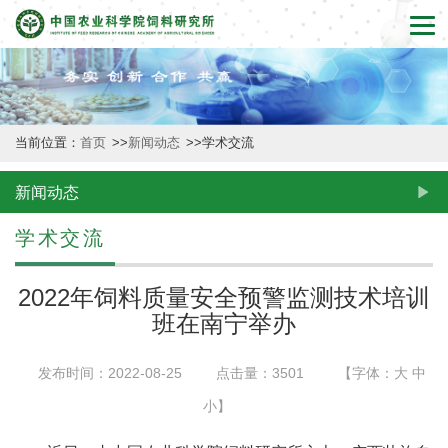
首
页
本
当前位置：
首页
>>
新闻动态
>>
学术交流
所
概
新闻动态
况
学术交流
新
2022年饲料质量安全预警监测技术培训
闻
班在南宁举办
动
发布时间：2022-08-25
点击量：
3501
【字体：
大
中
态
小
】
创