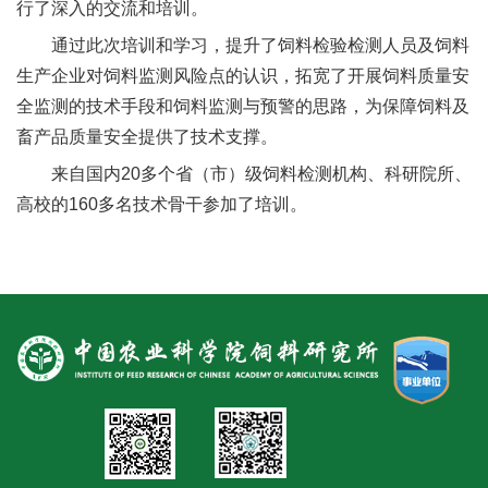
行了深入的交流和培训。
人
通过此次培训和学习，提升了饲料检验检测人员及饲料
才
生产企业对饲料监测风险点的认识，拓宽了开展饲料质量安
队
全监测的技术手段和饲料监测与预警的思路，为保障饲料及
畜产品质量安全提供了技术支撑。
伍
来自国内20多个省（市）级饲料检测机构、科研院所、
研
高校的160多名技术骨干参加了培训。
究
生
教
育
交
流