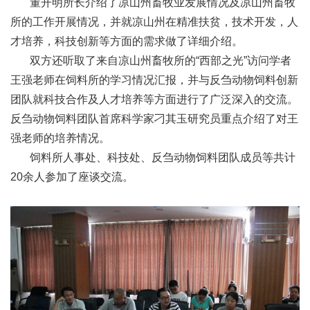
董开明所长介绍了凉山州畜牧业发展情况及凉山州畜牧
人
所的工作开展情况，并就凉山州在精准扶贫，技术开发，人
才
才培养，科技创新等方面的需求做了详细介绍。
双方还听取了来自凉山州畜牧所的“西部之光”访问学者
队
王强老师在饲料所的学习情况汇报，并与反刍动物饲料创新
伍
团队就科技合作及人才培养等方面进行了广泛深入的交流。
反刍动物饲料团队首席科学家刁其玉研究员重点介绍了对王
研
强老师的培养情况。
究
饲料所人事处、科技处、反刍动物饲料团队成员等共计
20余人参加了座谈交流。
生
教
育
交
流