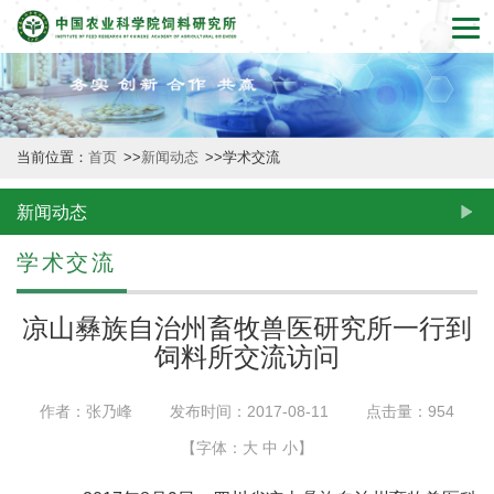
首
页
本
当前位置：
首页
>>
新闻动态
>>
学术交流
所
概
新闻动态
况
学术交流
新
凉山彝族自治州畜牧兽医研究所一行到
闻
饲料所交流访问
动
作者：张乃峰
发布时间：2017-08-11
点击量：
954
态
【字体：
大
中
小
】
创