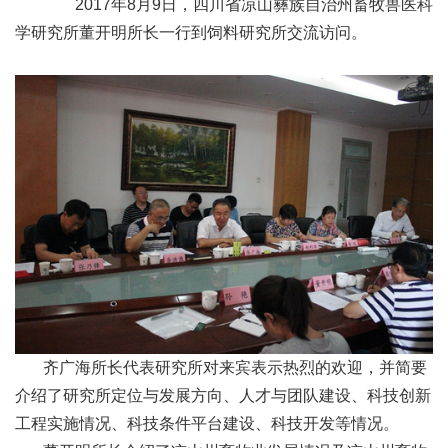
2017年8月9日，四川省凉山彝族自治州畜牧兽医科
新
学研究所董开明所长一行到饲料研究所交流访问。
团
队
科
技
平
台
成
果
齐广海所长代表研究所对来宾表示热烈的欢迎，并简要
转
介绍了研究所定位与发展方向、人才与团队建设、科技创新
工程实施情况、科技条件平台建设、科技开发等情况。
化