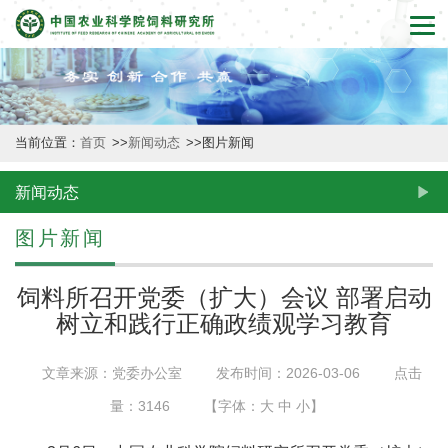
首
页
本
当前位置：
首页
>>
新闻动态
>>
图片新闻
所
概
新闻动态
况
图片新闻
新
饲料所召开党委（扩大）会议 部署启动
闻
树立和践行正确政绩观学习教育
动
文章来源：党委办公室
发布时间：2026-03-06
点击
态
量：
3146
【字体：
大
中
小
】
创