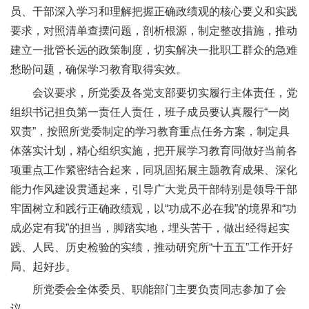
员、干部深入学习和理解把握正确政绩观的核心要义和实践
人
要求，对照清单查摆问题，剖析根源，制定整改措施，推动
才
建立一批管长远的政策制度，切实解决一批职工群众的急难
队
愁盼问题，确保学习教育取得实效。
会议要求，所党委及各党支部要切实履行主体责任，党
伍
组织书记担负第一责任人责任，班子成员要认真履行“一岗
研
双责”，按照所党委制定的学习教育重点任务方案，制定具
究
体落实计划，精心组织实施，把开展学习教育同做好当前各
项重点工作紧密结合起来，同巩固拓展主题教育成果、深化
生
能力作风建设贯通起来，引导广大党员干部特别是领导干部
教
牢固树立和践行正确政绩观，以“功成不必在我”的境界和“功
成必定有我”的担当，脚踏实地，埋头苦干，做出经得起实
育
践、人民、历史检验的实绩，推动研究所“十五五”工作开好
交
局、起好步。
流
所党委会全体委员、职能部门主要负责同志参加了会
议。