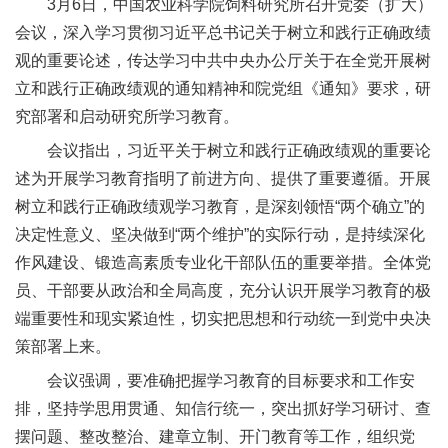
3月6日，中国农业科学院饲料研究所召开党委（扩大）
新
会议，深入学习贯彻习近平总书记关于树立和践行正确政绩
观的重要论述，传达学习中共中央办公厅关于在全党开展树
团
立和践行正确政绩观的通知精神和院党组《通知》要求，研
队
究部署和启动研究所学习教育。
科
会议指出，习近平关于树立和践行正确政绩观的重要论
述为开展学习教育指明了前进方向、提供了重要遵循。开展
技
树立和践行正确政绩观学习教育，是深刻领悟“两个确立”的
平
决定性意义、坚决做到“两个维护”的实际行动，是持续深化
作风建设、锻造高素质专业化干部队伍的重要举措。全体党
台
员、干部要从政治和全局高度，充分认识开展学习教育的极
成
端重要性和现实紧迫性，切实把思想和行动统一到党中央决
果
策部署上来。
会议强调，要准确把握学习教育的目标要求和工作安
转
排，坚持学思用贯通、知信行统一，突出抓好学习研讨、查
化
摆问题、整改整治、建章立制、开门教育等工作，组织党