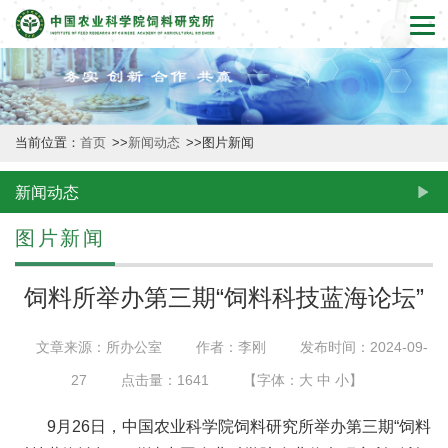
首
页
本
当前位置：
首页
>>
新闻动态
>>
图片新闻
所
概
新闻动态
况
图片新闻
新
饲料所举办第三期“饲料科技蓝海论坛”
闻
文章来源：所办公室
作者：李刚
发布时间：2024-09-
动
27
点击量：
1641
【字体：
大
中
小
】
态
9月26日，中国农业科学院饲料研究所举办第三期“饲料
创