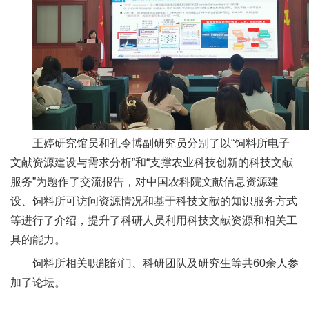
人
才
队
伍
研
王婷研究馆员和孔令博副研究员分别了以“饲料所电子
究
文献资源建设与需求分析”和“支撑农业科技创新的科技文献
生
服务”为题作了交流报告，对中国农科院文献信息资源建
设、饲料所可访问资源情况和基于科技文献的知识服务方式
教
等进行了介绍，提升了科研人员利用科技文献资源和相关工
育
具的能力。
交
饲料所相关职能部门、科研团队及研究生等共60余人参
加了论坛。
流