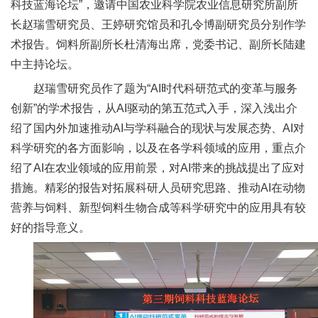
科技蓝海论坛”，邀请中国农业科学院农业信息研究所副所
新
长赵瑞雪研究员、王婷研究馆员和孔令博副研究员分别作学
团
术报告。饲料所副所长杜清海出席，党委书记、副所长陆建
中主持论坛。
队
赵瑞雪研究员作了题为“AI时代科研范式的变革与服务
科
创新”的学术报告，从AI驱动的第五范式入手，深入浅出介
绍了国内外加速推动AI与学科融合的现状与发展态势、AI对
技
科学研究的各方面影响，以及在各学科领域的应用，重点介
平
绍了AI在农业领域的应用前景，对AI带来的挑战提出了应对
台
措施。精彩的报告对拓展科研人员研究思路、推动AI在动物
营养与饲料、新型饲料生物合成等科学研究中的应用具有较
成
好的指导意义。
果
转
化