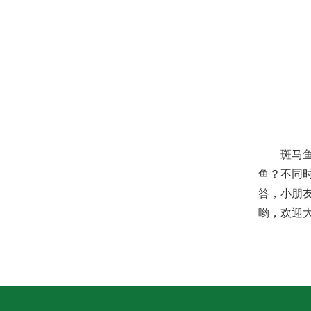
斑马
鱼？不同
答，小朋
哟，欢迎