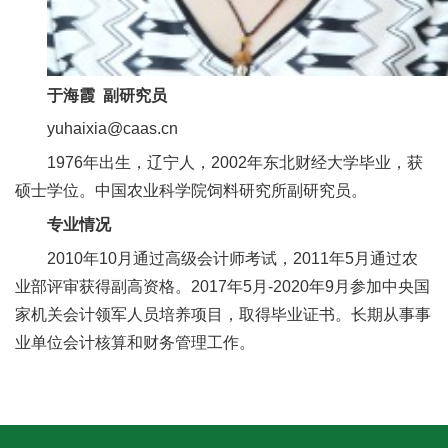
人
才
于海霞 副研究员
队
yuhaixia@caas.cn
伍
1976年出生，辽宁人，2002年东北财经大学毕业，获
研
硕士学位。
中国农业科学院饲料研究所副研究员。
究
专业情况
生
2010年10月通过高级会计师考试，2011年5月通过农
业部评审获得副高资格。2017年5月-2020年9月参加中央国
教
家机关会计领军人员培养项目，取得毕业证书。长期从事事
育
业单位会计核算和财务管理工作。
交
流