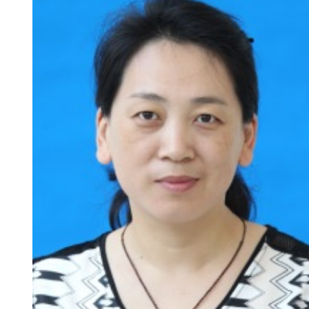
新
团
队
科
技
平
台
成
果
转
化