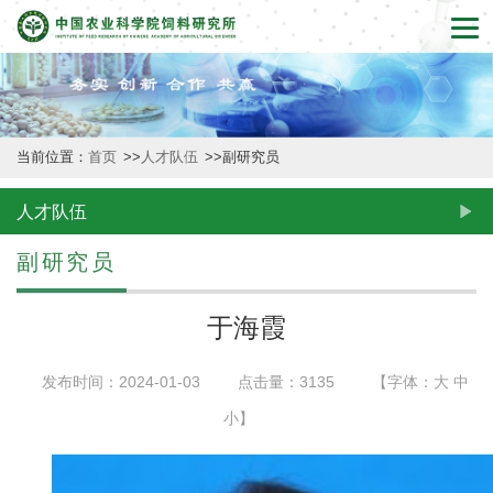
首
页
本
当前位置：
首页
>>
人才队伍
>>
副研究员
所
概
人才队伍
况
副研究员
新
于海霞
闻
发布时间：2024-01-03
点击量：
3135
【字体：
大
中
动
小
】
态
创