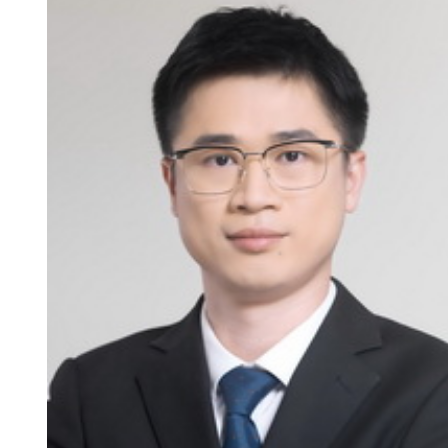
新
团
队
科
技
平
台
成
果
转
化