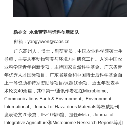
人
才
队
杨亦文 水禽营养与饲料创新团队
伍
邮箱：yangyiwen@caas.cn
研
广东高州人，博士，副研究员，中国农业科学院硕士生
导师，主要从事动物营养与环境方向研究工作。入选中国农
究
业科学院青年创新专项，主持国家自然科学基金、广东省青
生
年优秀人才国际项目、广东省基金和中国博士后科学基金面
上一等资助和特别资助等项目/课题10余项。近五年发表学
教
术论文40余篇，其中第一/通讯作者在在Microbiome、
育
Communications Earth & Environment、Environment
International、Journal of Hazardous Materials等权威期刊
交
发表论文20余篇，IF>10有6篇。担任iMeta、Journal of
流
Integrative Agriculture和Microbiome Research Reports等期