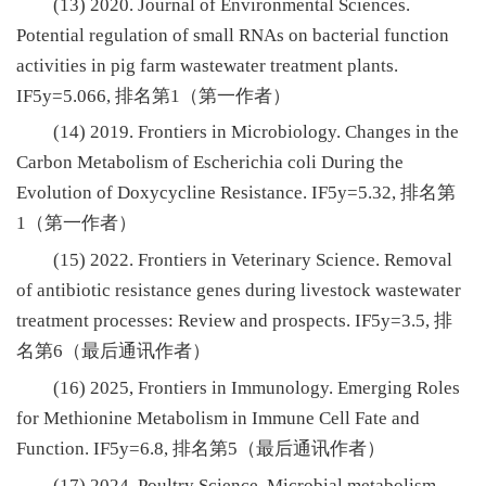
(13) 2020. Journal of Environmental Sciences.
Potential regulation of small RNAs on bacterial function
activities in pig farm wastewater treatment plants.
IF5y=5.066, 排名第1（第一作者）
(14) 2019. Frontiers in Microbiology. Changes in the
Carbon Metabolism of Escherichia coli During the
Evolution of Doxycycline Resistance. IF5y=5.32, 排名第
1（第一作者）
(15) 2022. Frontiers in Veterinary Science. Removal
of antibiotic resistance genes during livestock wastewater
treatment processes: Review and prospects. IF5y=3.5, 排
名第6（最后通讯作者）
(16) 2025, Frontiers in Immunology. Emerging Roles
for Methionine Metabolism in Immune Cell Fate and
Function. IF5y=6.8, 排名第5（最后通讯作者）
(17) 2024. Poultry Science. Microbial metabolism