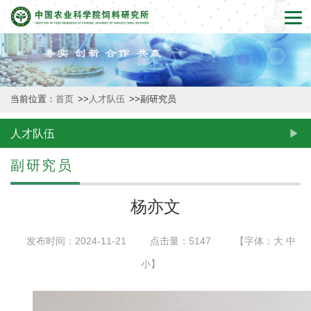
首
页
本
当前位置：
首页
>>
人才队伍
>>
副研究员
所
概
人才队伍
况
副研究员
新
杨亦文
闻
发布时间：2024-11-21
点击量：
5147
【字体：
大
中
动
小
】
态
创