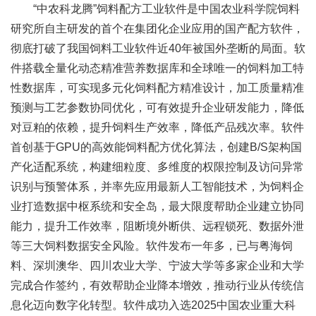
“中农科龙腾”饲料配方工业软件是中国农业科学院饲料
新
研究所自主研发的首个在集团化企业应用的国产配方软件，
团
彻底打破了我国饲料工业软件近40年被国外垄断的局面。软
件搭载全量化动态精准营养数据库和全球唯一的饲料加工特
队
性数据库，可实现多元化饲料配方精准设计，加工质量精准
科
预测与工艺参数协同优化，可有效提升企业研发能力，降低
对豆粕的依赖，提升饲料生产效率，降低产品残次率。软件
技
首创基于GPU的高效能饲料配方优化算法，创建B/S架构国
平
产化适配系统，构建细粒度、多维度的权限控制及访问异常
台
识别与预警体系，并率先应用最新人工智能技术，为饲料企
业打造数据中枢系统和安全岛，最大限度帮助企业建立协同
成
能力，提升工作效率，阻断境外断供、远程锁死、数据外泄
果
等三大饲料数据安全风险。软件发布一年多，已与粤海饲
料、深圳澳华、四川农业大学、宁波大学等多家企业和大学
转
完成合作签约，有效帮助企业降本增效，推动行业从传统信
化
息化迈向数字化转型。软件成功入选2025中国农业重大科