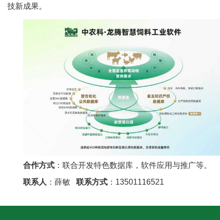
技新成果。
人
才
队
伍
研
究
生
教
合作方式
：联合开发特色数据库，软件应用与推广等。
育
联系人
：薛敏
联系方式
：13501116521
交
流