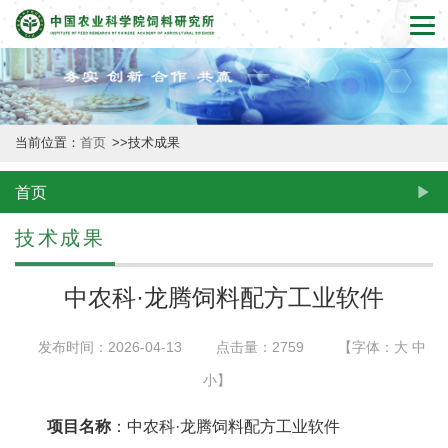
首
页
本
当前位置：
首页
>>
技术成果
所
概
首页
况
技术成果
新
中农科·龙腾饲料配方工业软件
闻
发布时间：2026-04-13
点击量：
2759
【字体：
大
中
动
小
】
态
项目名称
：中农科·龙腾饲料配方工业软件
创