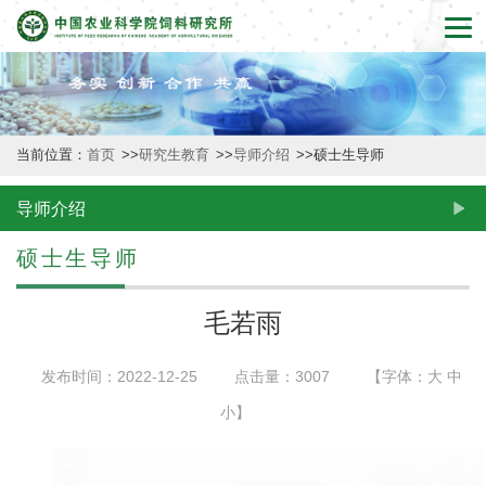
首
页
本
当前位置：
首页
>>
研究生教育
>>
导师介绍
>>
硕士生导师
所
概
导师介绍
况
硕士生导师
新
毛若雨
闻
发布时间：2022-12-25
点击量：
3007
【字体：
大
中
动
小
】
态
创