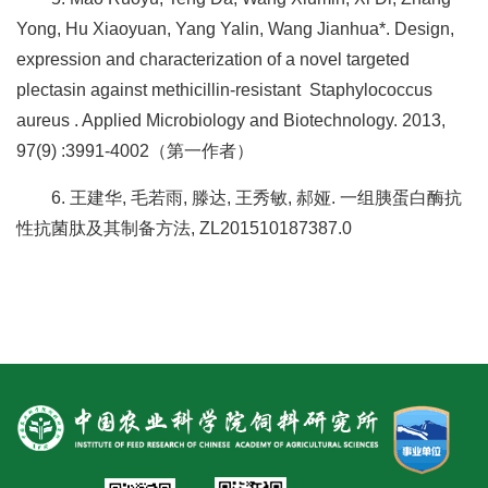
Yong, Hu Xiaoyuan, Yang Yalin, Wang Jianhua*. Design,
expression and characterization of a novel targeted
plectasin against methicillin-resistant Staphylococcus
aureus . Applied Microbiology and Biotechnology. 2013,
97(9) :3991-4002（第一作者）
6. 王建华, 毛若雨, 滕达, 王秀敏, 郝娅. 一组胰蛋白酶抗
性抗菌肽及其制备方法, ZL201510187387.0