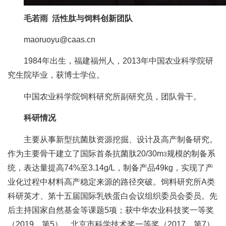
人
毛若雨
活性肽与饲料创新团队
才
maoruoyu@caas.cn
队
1984年出生，福建福州人，2013年中国农业科学院研
伍
究生院毕业，获博士学位。
研
中国农业科学院饲料研究所副研究员，团队骨干。
究
科研情况
生
主要从事新型抗菌肽资源挖掘、设计及高产制备研究。
教
作为主要骨干建立了国际首条抗菌肽20/30m
规模的制备系
3
统，表达量提高74%至3.14g/L，制备产品49kg，实现了产
育
业化过程中材料高产稳定来源的路径突破。饲料研究所A类
交
科研英才、第十五届国际乳铁蛋白会议组织委员会委员。先
后主持国家自然基金等课题5项；获中华农业科技奖一等奖
流
（2019，第5）、北京市科学技术奖一等奖（2017，第7）