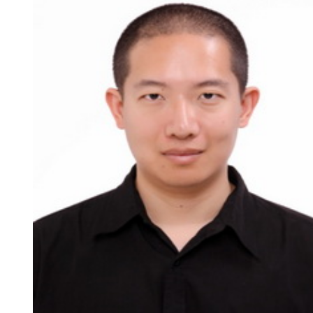
新
团
队
科
技
平
台
成
果
转
化