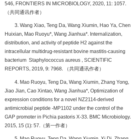
546, FRONTIERS IN MICROBIOLOGY, 2020, 11: 1057.
（共同通讯作者）
3. Wang Xiao, Teng Da, Wang Xiumin, Hao Ya, Chen
Huixian, Mao Ruoyu*, Wang Jianhua*. Internalization,
distribution, and activity of peptide H2 against the
intracellular multidrug-resistant bovine mastitis-causing
bacterium Staphylococcus aureus , SCIENTIFIC
REPORTS, 2019, 9: 7968. （共同通讯作者）
4. Mao Ruoyu, Teng Da, Wang Xiumin, Zhang Yong,
Jiao Jian, Cao Xintao, Wang Jianhua*, Optimization of
expression conditions for a novel NZ2114-derived
antimicrobial peptide -MP1102 under the control of the
GAP promoter in Pichia pastoris X-33. BMC Microbiology.
2015, 15 (1): 57.（第一作者）
5. Mao Ruoyu, Teng Da, Wang Xiumin, Xi Di, Zhang