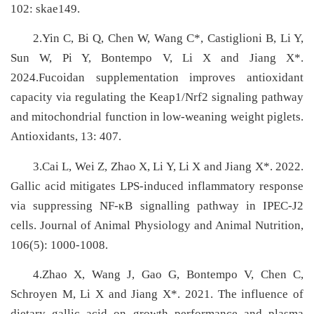
102: skae149.
2.Yin C, Bi Q, Chen W, Wang C
*
, Castiglioni B, Li Y,
Sun W, Pi Y, Bontempo V, Li X and Jiang X
*
.
2024.
Fucoidan supplementation improves antioxidant
capacity via regulating the Keap1/Nrf2 signaling pathway
and mitochondrial function in low-weaning weight piglets.
Antioxidants, 13: 407.
3.Cai L, Wei Z, Zhao X, Li Y, Li X and Jiang X*. 2022.
Gallic acid mitigates LPS-induced inflammatory response
via suppressing NF-κB signalling pathway in IPEC-J2
cells. Journal of Animal Physiology and Animal Nutrition,
106(5): 1000-1008.
4.Zhao X, Wang J, Gao G, Bontempo V, Chen C,
Schroyen M, Li X and Jiang X
*
. 2021. The influence of
dietary gallic acid on growth performance and plasma