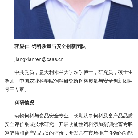
人
才
队
伍
蒋显仁 饲料质量与安全创新团队
研
jiangxianren@caas.cn
究
中共党员，意大利米兰大学农学博士，研究员，硕士生
生
导师。中国农业科学院饲料研究所饲料质量与安全创新团队
骨干专家。
教
科研情况
育
动物饲料与食品安全专业，长期从事饲料及畜产品品质
交
安全评价集成技术研究。开展功能性饲料添加剂调控畜禽肠
流
道健康和畜产品品质的评价，开发具有市场推广性强的功能