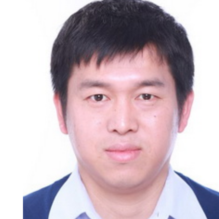
新
团
队
科
技
平
台
成
果
转
化