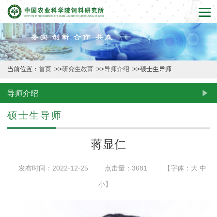
首
页
本
当前位置：
首页
>>
研究生教育
>>
导师介绍
>>
硕士生导师
所
概
导师介绍
况
硕士生导师
新
蒋显仁
闻
发布时间：2022-12-25
点击量：
3681
【字体：
大
中
动
小
】
态
创