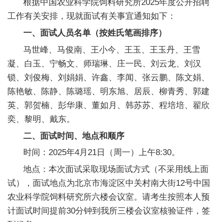
根据中国农业科学院饲料研究所2025年度公开招聘
新
工作有关安排，现就面试有关事宜通知如下：
团
一、面试人员名单（按姓氏笔画排序）
马世峰、马俊南、王小今、王玉、王玉丹、王雪
队
凝、白玉、宁畅文、师瑞琳、庄一民、刘云龙、刘汉
科
锁、刘俊梅、刘娟娟、许鑫、李闻、张云鹏、陈文娟、
技
陈艳敏、陈静、陈璐瑶、明东旭、居辰、柳青秀、郭建
英、郭贺楠、彭华康、董如月、韩苏苏、程培培、翟欣
平
奕、黎明、戴东。
台
二、面试时间、地点和顺序
成
时间：2025年4月21日（周一）上午8:30。
地点：本次面试采取现场面试方式（不采用线上面
果
试），面试地点为北京市海淀区中关村南大街12号中国
转
农业科学院饲料研究所六楼会议室。请考生按照本人预
化
计面试时间提前30分钟到我所三楼会议室核验证件，签