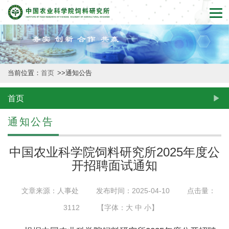
首
页
本
当前位置：
首页
>>
通知公告
所
概
首页
况
通知公告
新
中国农业科学院饲料研究所2025年度公
闻
开招聘面试通知
动
文章来源：人事处
发布时间：2025-04-10
点击量：
态
3112
【字体：
大
中
小
】
创