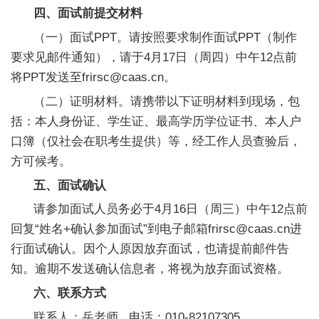
合
四、面试前提交材料
作
（一）面试PPT。请按照要求制作面试PPT（制作
要求见邮件通知），请于4月17日（周四）中午12点前
党
将PPT发送至frirsc@caas.cn。
建
（二）证明材料。请携带以下证明材料到现场，包
括：本人身份证、学生证、最高学历学位证书、本人户
工
口簿（仅社会在职考生提供）等，经工作人员查验后，
作
方可候考。
五、面试确认
请参加面试人员务必于4月16日（周三）中午12点前
回复“姓名+确认参加面试”到电子邮箱frirsc@caas.cn进
行面试确认。因个人原因放弃面试，也请提前邮件告
知。逾期不发送确认信息者，将视为放弃面试资格。
六、联系方式
联系人：岳老师 电话：010-82107305