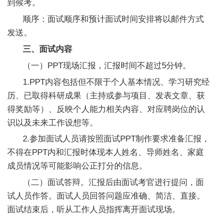
到候考。
人
顺序：面试顺序和预计面试时间安排将以邮件方式
才
发送。
队
三、面试内容
（一）PPT现场汇报，汇报时间不超过5分钟。
伍
1.PPT内容包括但不限于个人基本情况、学习研究经
研
历、已取得科研成果（主持或参与项目、发表文章、获
究
得奖励等）、反映个人能力相关内容、对应聘岗位的认
识以及未来工作设想等。
生
2.参加面试人员请按照面试PPT制作要求准备汇报，
教
不得在PPT内和汇报时体现本人姓名、导师姓名、家庭
育
成员情况等可能影响公正打分的信息。
（二）面试答辩。汇报后由面试考官进行提问，面
交
试人员作答。面试人员回答问题应准确、简洁、直接。
流
面试结束后，听从工作人员指挥离开面试现场。